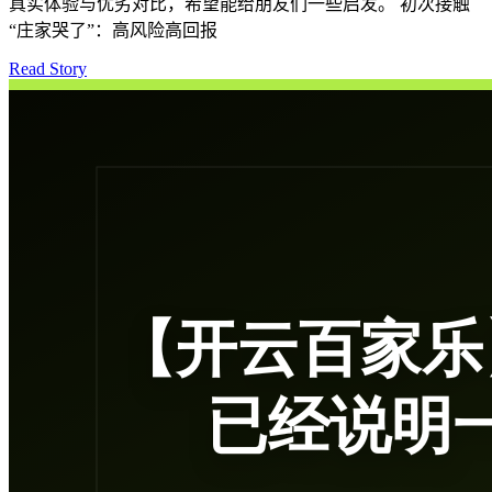
真实体验与优劣对比，希望能给朋友们一些启发。 初次接触
“庄家哭了”：高风险高回报
Read Story