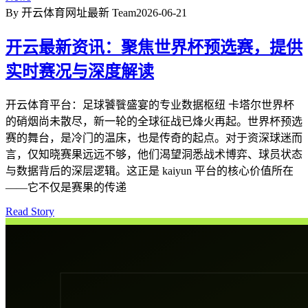
By 开云体育网址最新 Team
2026-06-21
开云最新资讯：聚焦世界杯预选赛，提供
实时赛况与深度解读
开云体育平台：足球饕餮盛宴的专业数据枢纽 卡塔尔世界杯
的硝烟尚未散尽，新一轮的全球征战已烽火再起。世界杯预选
赛的舞台，是冷门的温床，也是传奇的起点。对于资深球迷而
言，仅知晓赛果远远不够，他们渴望洞悉战术博弈、球员状态
与数据背后的深层逻辑。这正是 kaiyun 平台的核心价值所在
——它不仅是赛果的传递
Read Story