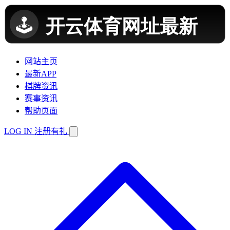
网站主页
最新APP
棋牌资讯
赛事资讯
帮助页面
LOG IN
注册有礼