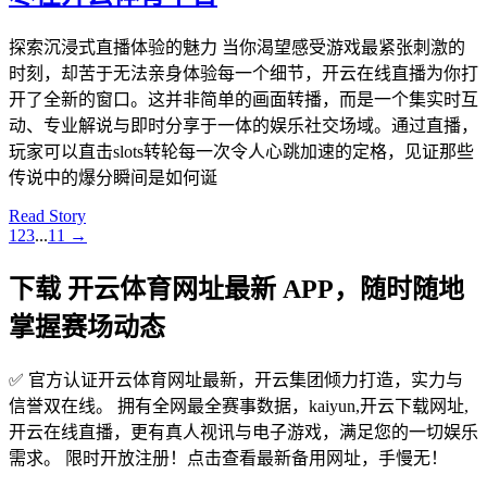
探索沉浸式直播体验的魅力 当你渴望感受游戏最紧张刺激的
时刻，却苦于无法亲身体验每一个细节，开云在线直播为你打
开了全新的窗口。这并非简单的画面转播，而是一个集实时互
动、专业解说与即时分享于一体的娱乐社交场域。通过直播，
玩家可以直击slots转轮每一次令人心跳加速的定格，见证那些
传说中的爆分瞬间是如何诞
Read Story
1
2
3
...
11
→
下载 开云体育网址最新 APP，随时随地
掌握赛场动态
✅ 官方认证开云体育网址最新，开云集团倾力打造，实力与
信誉双在线。 拥有全网最全赛事数据，kaiyun,开云下载网址,
开云在线直播，更有真人视讯与电子游戏，满足您的一切娱乐
需求。 限时开放注册！点击查看最新备用网址，手慢无！