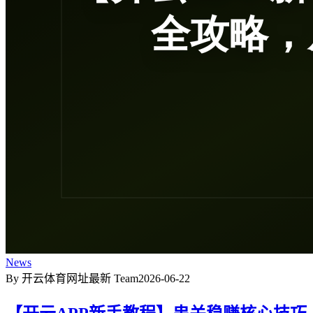
News
By 开云体育网址最新 Team
2026-06-22