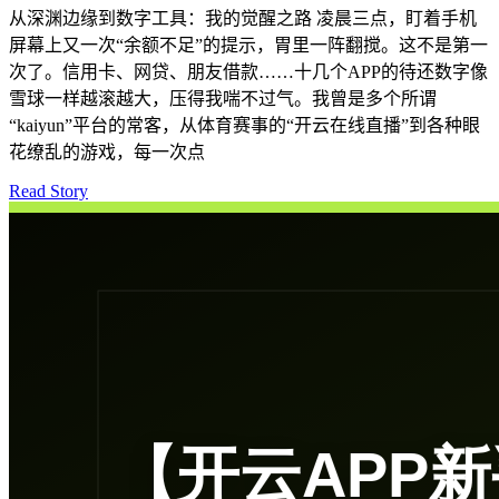
从深渊边缘到数字工具：我的觉醒之路 凌晨三点，盯着手机
屏幕上又一次“余额不足”的提示，胃里一阵翻搅。这不是第一
次了。信用卡、网贷、朋友借款……十几个APP的待还数字像
雪球一样越滚越大，压得我喘不过气。我曾是多个所谓
“kaiyun”平台的常客，从体育赛事的“开云在线直播”到各种眼
花缭乱的游戏，每一次点
Read Story