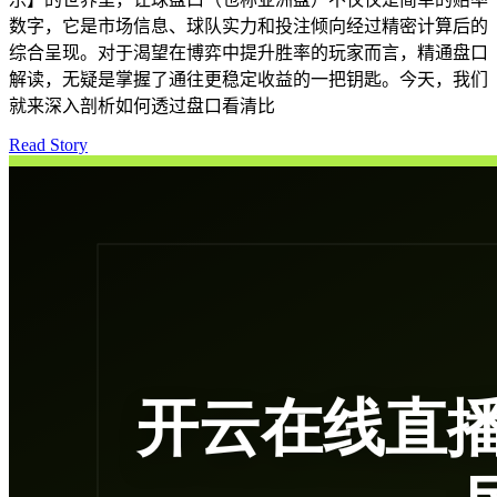
数字，它是市场信息、球队实力和投注倾向经过精密计算后的
综合呈现。对于渴望在博弈中提升胜率的玩家而言，精通盘口
解读，无疑是掌握了通往更稳定收益的一把钥匙。今天，我们
就来深入剖析如何透过盘口看清比
Read Story