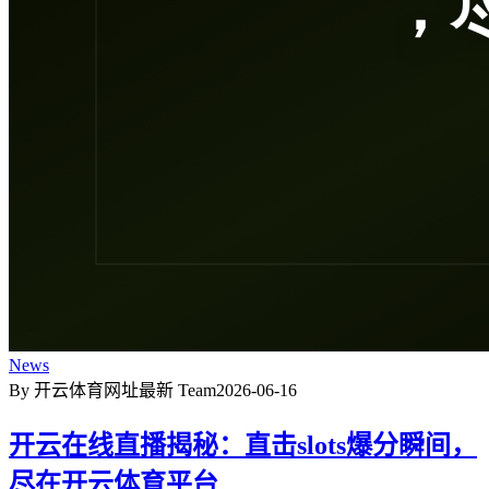
News
By 开云体育网址最新 Team
2026-06-16
开云在线直播揭秘：直击slots爆分瞬间，
尽在开云体育平台