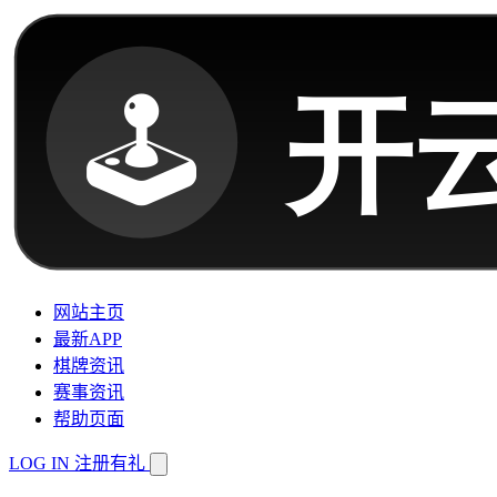
网站主页
最新APP
棋牌资讯
赛事资讯
帮助页面
LOG IN
注册有礼