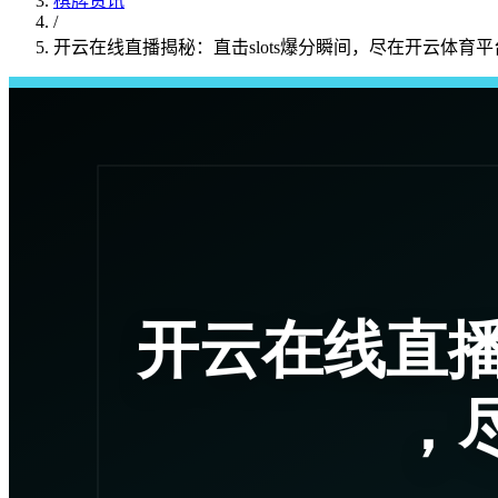
棋牌资讯
/
开云在线直播揭秘：直击slots爆分瞬间，尽在开云体育平