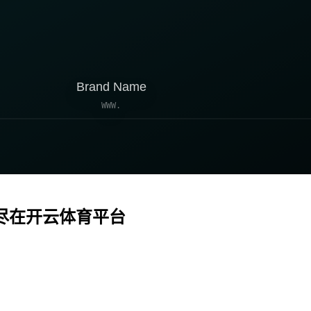
，尽在开云体育平台