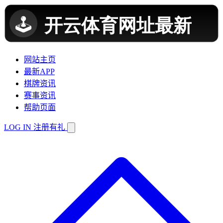
网站主页
最新APP
棋牌资讯
赛事资讯
帮助页面
LOG IN
注册有礼