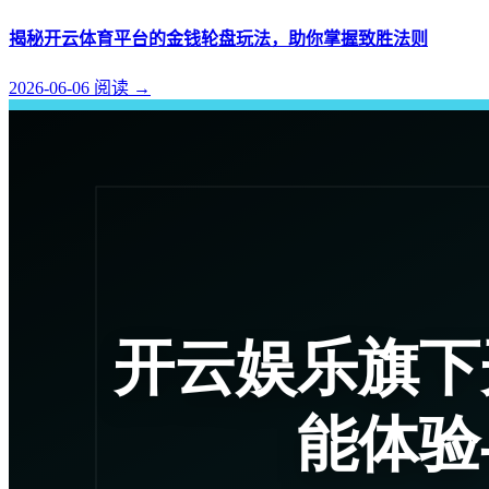
揭秘开云体育平台的金钱轮盘玩法，助你掌握致胜法则
2026-06-06
阅读
→