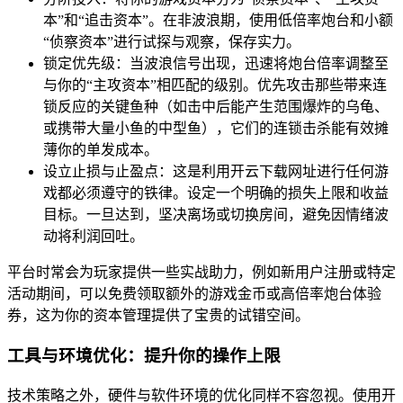
本”和“追击资本”。在非波浪期，使用低倍率炮台和小额
“侦察资本”进行试探与观察，保存实力。
锁定优先级：当波浪信号出现，迅速将炮台倍率调整至
与你的“主攻资本”相匹配的级别。优先攻击那些带来连
锁反应的关键鱼种（如击中后能产生范围爆炸的乌龟、
或携带大量小鱼的中型鱼），它们的连锁击杀能有效摊
薄你的单发成本。
设立止损与止盈点：这是利用开云下载网址进行任何游
戏都必须遵守的铁律。设定一个明确的损失上限和收益
目标。一旦达到，坚决离场或切换房间，避免因情绪波
动将利润回吐。
平台时常会为玩家提供一些实战助力，例如新用户注册或特定
活动期间，可以免费领取额外的游戏金币或高倍率炮台体验
券，这为你的资本管理提供了宝贵的试错空间。
工具与环境优化：提升你的操作上限
技术策略之外，硬件与软件环境的优化同样不容忽视。使用开