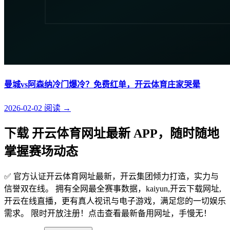
曼城vs阿森纳冷门爆冷？免费红单，开云体育庄家哭晕
2026-02-02
阅读
→
下载 开云体育网址最新 APP，随时随地
掌握赛场动态
✅ 官方认证开云体育网址最新，开云集团倾力打造，实力与
信誉双在线。 拥有全网最全赛事数据，kaiyun,开云下载网址,
开云在线直播，更有真人视讯与电子游戏，满足您的一切娱乐
需求。 限时开放注册！点击查看最新备用网址，手慢无！