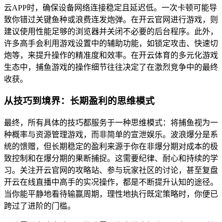
云APP时，确保设备网络连接稳定且延迟低。一次卡顿可能导
致你错过关键鱼种或浪费连发炮弹。在开云官网进行游戏，则
建议使用性能足够的浏览器并关闭不必要的后台程序。此外，
许多高手会利用游戏设置中的辅助功能，如锁定攻击、快速切
炮等，来提升操作的精准度和效率。在开云体育的多元化游戏
生态中，捕鱼游戏的操作细节往往决定了在激烈竞争中的最终
收获。
从技巧到境界：长期盈利的思维模式
最终，所有具体的技巧都服务于一种思维模式：将捕鱼视为一
种概率与资源管理游戏，而非简单的宣泄娱乐。波浪爆分是系
统的馈赠，但长期稳定的盈利来源于你在非爆分期对成本的极
致控制和在爆分期的果断捕捉。这需要纪律、耐心和持续的学
习。关注开云官网的攻略站、参与玩家社区的讨论，甚至复盘
开云在线直播中高手的实况操作，都是不断提升认知的途径。
当你能平静地看待输赢周期，理性地执行既定策略时，你便已
跨过了进阶的门槛。