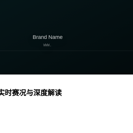
实时赛况与深度解读