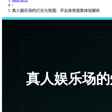
棋牌资讯
/
真人娱乐场的灯光与氛围：开云体育极致体验解析