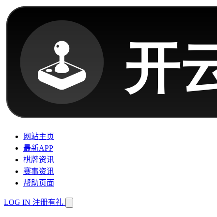
网站主页
最新APP
棋牌资讯
赛事资讯
帮助页面
LOG IN
注册有礼