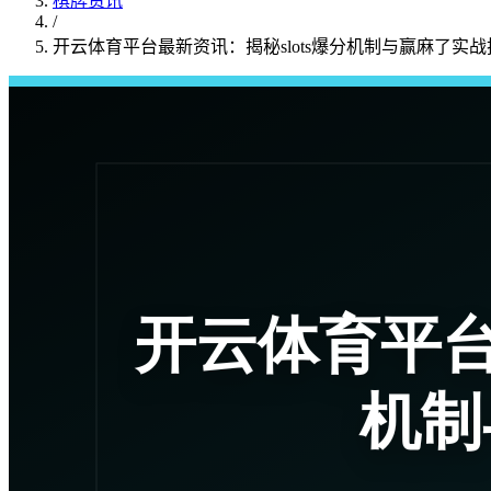
棋牌资讯
/
开云体育平台最新资讯：揭秘slots爆分机制与赢麻了实战