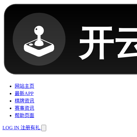
网站主页
最新APP
棋牌资讯
赛事资讯
帮助页面
LOG IN
注册有礼